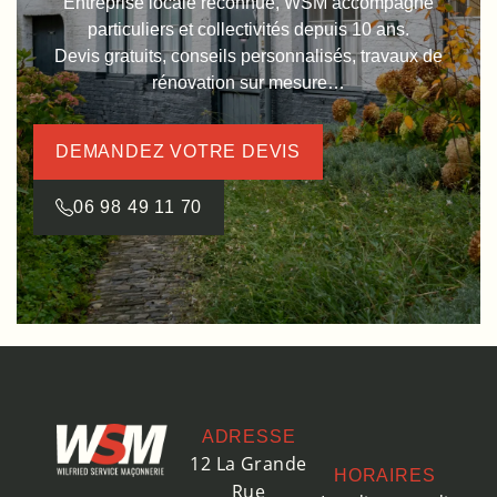
Entreprise locale reconnue, WSM accompagne
particuliers et collectivités depuis 10 ans.
Devis gratuits, conseils personnalisés, travaux de
rénovation sur mesure…
DEMANDEZ VOTRE DEVIS
06 98 49 11 70
ADRESSE
12 La Grande
HORAIRES
Rue