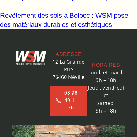
Revêtement des sols à Bolbec : WSM pose
des matériaux durables et esthétiques
ADRESSE
12 La Grande
HORAIRES
Rue
Lundi et mardi
76460 Néville
9h – 18h
Jeudi, vendredi
06 98
et
49 11
samedi
70
9h – 18h