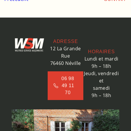
ADRESSE
12 La Grande
HORAIRES
Rue
Lundi et mardi
76460 Néville
9h – 18h
Jeudi, vendredi
06 98
et
49 11
samedi
70
9h – 18h