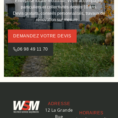
Entreprise locale reconnue, WSM accompagne
particuliers et collectivités depuis 10 ans.
Devis gratuits, conseils personnalisés, travaux de
rénovation sur mesure…
DEMANDEZ VOTRE DEVIS
06 98 49 11 70
ADRESSE
12 La Grande
HORAIRES
Rue