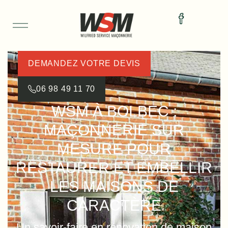
DEMANDEZ VOTRE DEVIS
06 98 49 11 70
WSM À BOLBEC :
MAÇONNERIE SUR
MESURE POUR
RESTAURER ET EMBELLIR
LES MAISONS DE
CARACTÈRE
Un savoir-faire en rénovation de maison