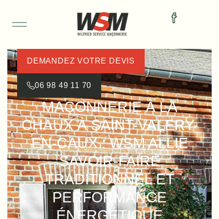
DEMANDEZ VOTRE DEVIS
06 98 49 11 70
MAÇONNERIE À LA
CHAUX À SAINT-VALERY-
EN-CAUX : WSM ALLIE
SAVOIR-FAIRE
TRADITIONNEL ET
PERFORMANCE
ÉNERGÉTIQUE