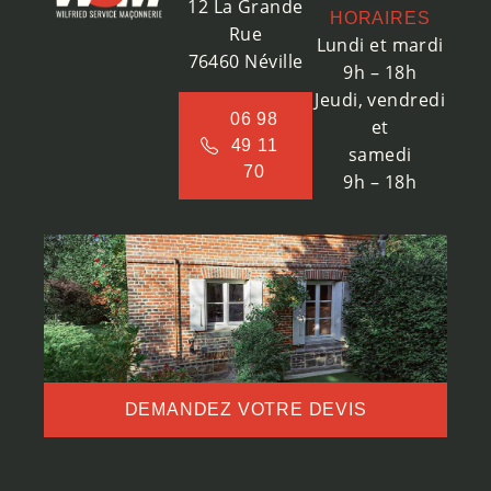
12 La Grande
HORAIRES
Rue
Lundi et mardi
76460 Néville
9h – 18h
Jeudi, vendredi
06 98
et
49 11
samedi
70
9h – 18h
DEMANDEZ VOTRE DEVIS