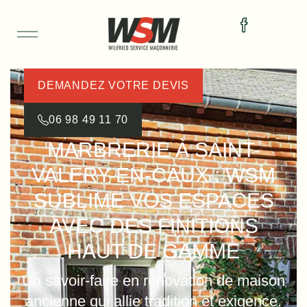
DEMANDEZ VOTRE DEVIS
06 98 49 11 70
MARBRERIE À SAINT-
VALERY-EN-CAUX : WSM
SUBLIME VOS ESPACES
AVEC DES FINITIONS
HAUT DE GAMME
Un savoir-faire en rénovation de maison
ancienne qui allie tradition et exigence.