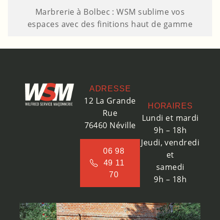
Marbrerie à Bolbec : WSM sublime vos
espaces avec des finitions haut de gamme
ADRESSE
12 La Grande
HORAIRES
Rue
Lundi et mardi
76460 Néville
9h – 18h
Jeudi, vendredi
06 98
et
49 11
samedi
70
9h – 18h